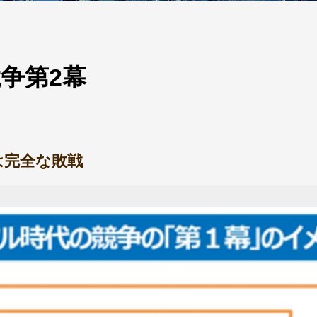
争第2幕
は完全な敗戦