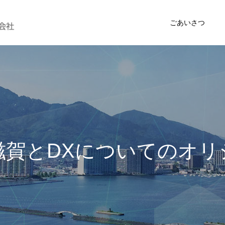
ごあいさつ
と
D
X
に
つ
い
て
の
オ
リ
ジ
ナ