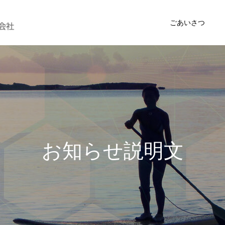
ごあいさつ
お
知
ら
せ
説
明
文