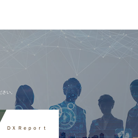
ださい。
ＤＸ Ｒｅｐｏｒｔ