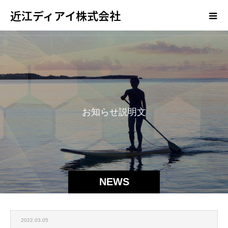
近江ディアイ株式会社
お
知
ら
せ
説
明
文
NEWS
2022.03.05