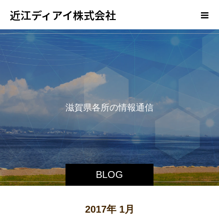
近江ディアイ株式会社
滋
賀
県
各
所
の
情
報
通
信
、
弊
BLOG
2017年 1月