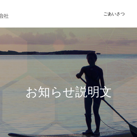
ごあいさつ
お
知
ら
せ
説
明
文