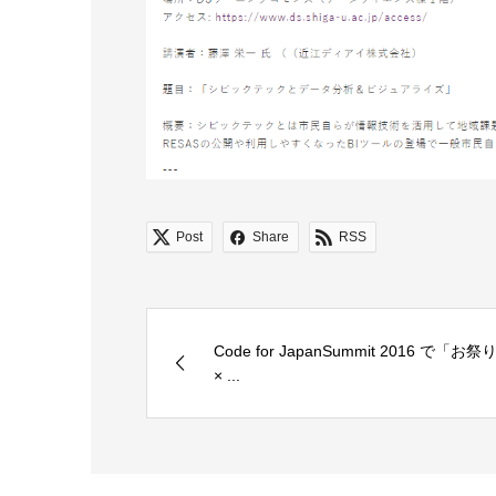
Post
Share
RSS
Code for JapanSummit 2016 で「お祭
× ...