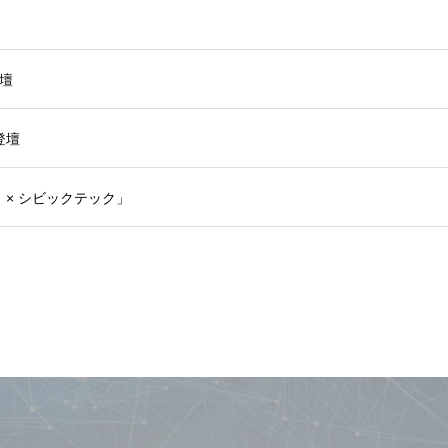
壇
登壇
「お祭り × シビックテック」