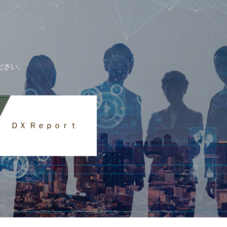
ださい。
ＤＸ Ｒｅｐｏｒｔ