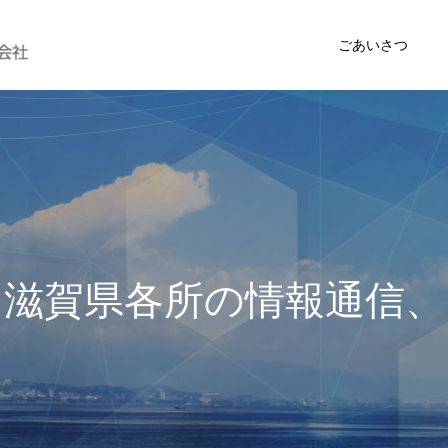
ごあいさつ
賀
県
各
所
の
情
報
通
信
、
弊
社