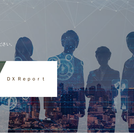
ださい。
ＤＸ Ｒｅｐｏｒｔ