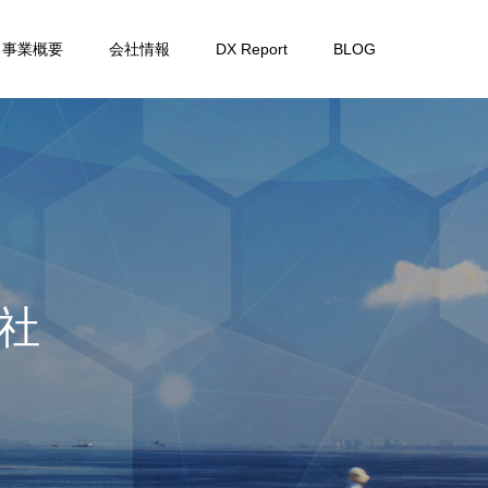
事業概要
会社情報
DX Report
BLOG
取
り
組