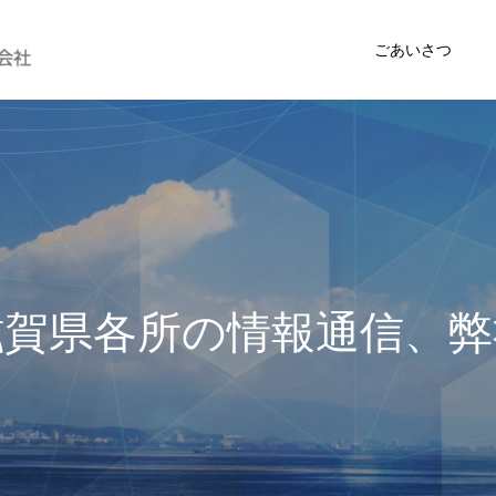
ごあいさつ
県
各
所
の
情
報
通
信
、
弊
社
の