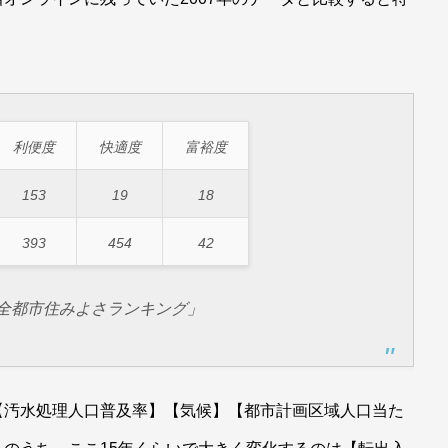
。
利便度
快適度
富裕度
153
19
18
393
454
42
 全都市住みよさランキング」
【汚水処理人口普及率】【気候】【都市計画区域人口当た