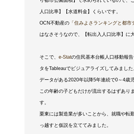
り都市公園面積】で求められているので、こ
人口比率】【水道料金】くらいです。
OCN不動産の
「住みよさランキングと都市
はなさそうなので、【転出入人口比率】に
そこで、
e-Stat
の住民基本台帳人口移動報告デ
タをTableauでビジュアライズしてみました
データがある2020年以降5年連続で0～4
この年齢の子どもだけが流出するはずあり
す。
栗東には製造業が多いことから、就職や転
っ越すと仮説を立ててみました。