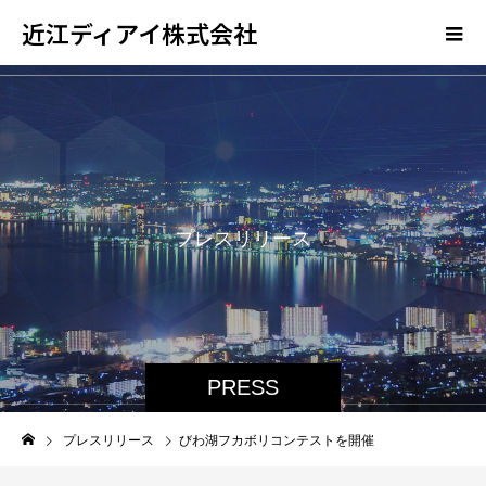
近江ディアイ株式会社
プ
レ
ス
リ
リ
ー
ス
PRESS
プレスリリース
びわ湖フカボリコンテストを開催