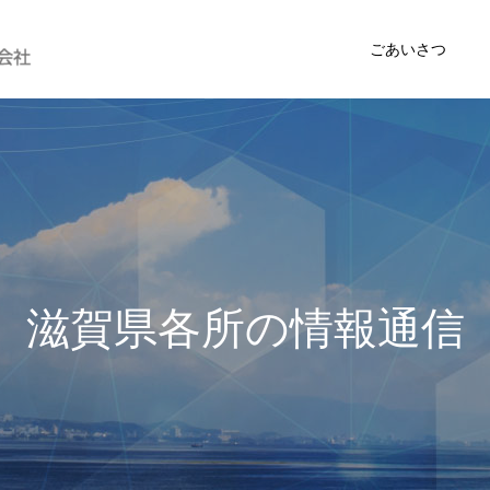
ごあいさつ
各
所
の
情
報
通
信
、
弊
社
の
取