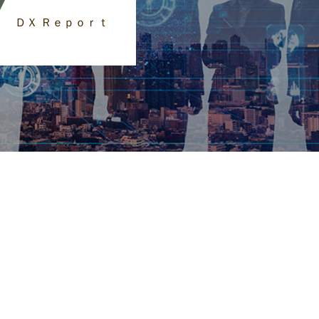
ＤＸ Ｒｅｐｏｒｔ