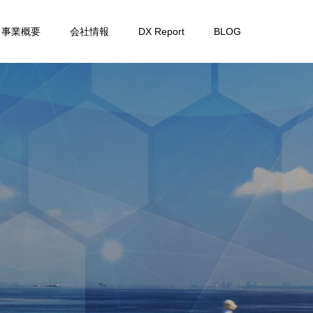
事業概要
会社情報
DX Report
BLOG
り
組
み
を