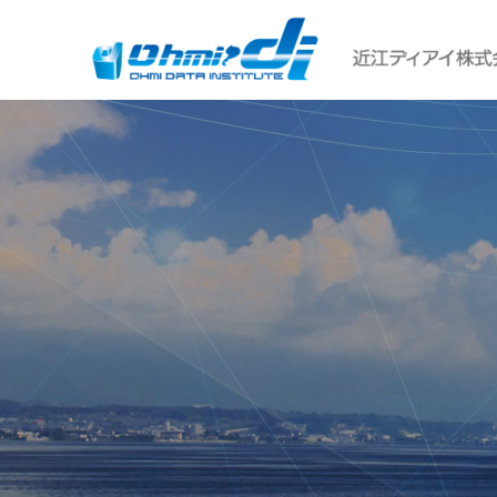
滋
賀
県